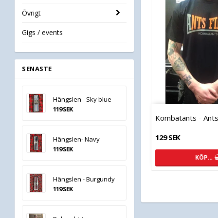
Övrigt
Gigs / events
SENASTE
Hängslen - Sky blue
119 SEK
Kombatants - Ants
129 SEK
Hängslen- Navy
119 SEK
KÖP…
Hängslen - Burgundy
119 SEK