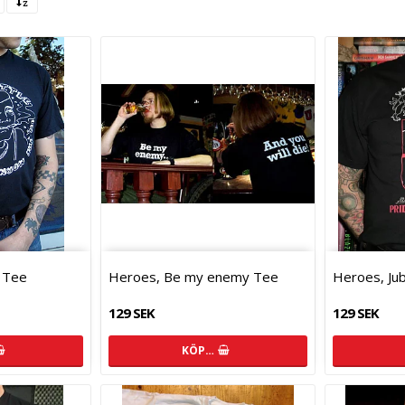
 Tee
Heroes, Be my enemy Tee
Heroes, Ju
129 SEK
129 SEK
KÖP…