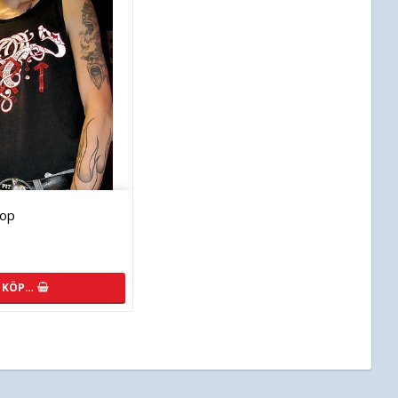
top
KÖP…