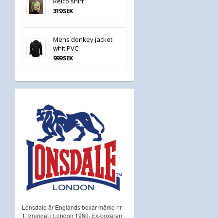
Relco shirt
319 SEK
Mens donkey jacket
whit PVC
999 SEK
Lonsdale är Englands boxar-märke nr
1, grundat i London 1960. Ex-boxaren