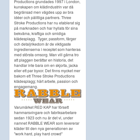
Productions grundades 1997 i London,
kunskapen om klädindustrin var då
begränsad men vägdes upp av bra
idéer och pålitliga partners. Three
Stroke Productions har nu etablerat sig
på marknaden och har hyllats för sina
bekväma, kraftiga och smidiga
klädesplagg. Tyger, passform, färger
och detaljrikedom är de viktigaste
ingredienserna i receptet som hanteras
med största omsorg. Man vill gärna tro
att plaggen berättar en historia, det
handlar inte bara om en skjorta, jacka
eller ett par byxor. Det finns mycket mer
bakom ett Three Stroke Productions
klädesplagg; hårt arbete, passion och
engagemang.
Varumärket RED KAP har försett
hammarsvingare och fabriksarbetare
sedan 1923 och nu är det vi, under
namnet RABBLE WEAR som levererar
kläder till den nya generationen av
''work hard, play hard crowd''