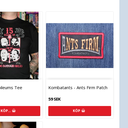
bileums Tee
Kombatants - Ants Firm Patch
59 SEK
KÖP…
KÖP