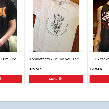
 Firm Tee
Kombatants - Be like you Tee
SOT - tank
129 SEK
129 SEK
KÖP…