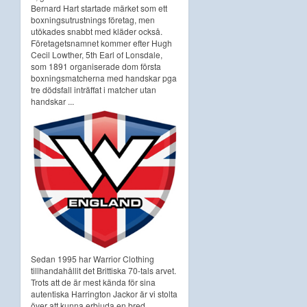
Bernard Hart startade märket som ett
boxningsutrustnings företag, men
utökades snabbt med kläder också.
Företagetsnamnet kommer efter Hugh
Cecil Lowther, 5th Earl of Lonsdale,
som 1891 organiserade dom första
boxningsmatcherna med handskar pga
tre dödsfall inträffat i matcher utan
handskar ...
Sedan 1995 har Warrior Clothing
tillhandahållit det Brittiska 70-tals arvet.
Trots att de är mest kända för sina
autentiska Harrington Jackor är vi stolta
över att kunna erbjuda en bred