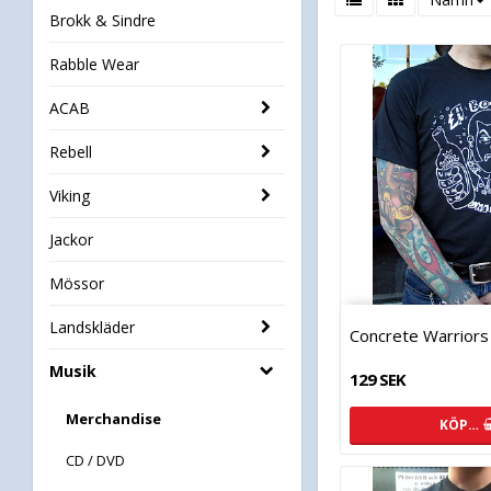
Brokk & Sindre
Rabble Wear
ACAB
Rebell
Viking
Jackor
Mössor
Landskläder
Concrete Warriors
Musik
129 SEK
Merchandise
KÖP…
CD / DVD